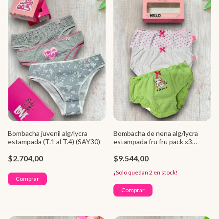
Bombacha juvenil alg/lycra
Bombacha de nena alg/lycra
estampada (T.1 al T.4) (SAY30)
estampada fru fru pack x3
(SAYP10007)
$2.704,00
$9.544,00
¡Solo quedan
2
en stock!
Comprar