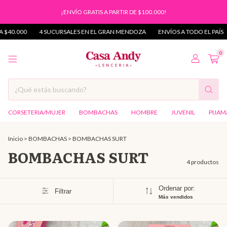
¡ENVÍO GRATIS A PARTIR DE $100.000!
40.000
4 SUCURSALES EN EL GRAN MENDOZA
ENVÍOS A TODO EL PAÍS
0
CORSETERIA/MUJER
BOMBACHAS
HOMBRE
JUVENIL
PIJAM
Inicio
>
BOMBACHAS
>
BOMBACHAS SURT
BOMBACHAS SURT
4 productos
Ordenar por:
Filtrar
Más vendidos