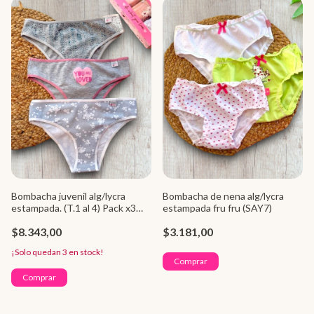
Bombacha juvenil alg/lycra
Bombacha de nena alg/lycra
estampada. (T.1 al 4) Pack x3
estampada fru fru (SAY7)
(SAYP10030)
$8.343,00
$3.181,00
¡Solo quedan
3
en stock!
Comprar