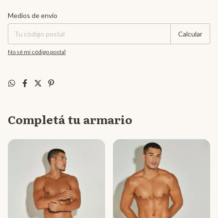
Entregas para el CP:
Cambiar CP
Medios de envío
Calcular
No sé mi código postal
Completá tu armario