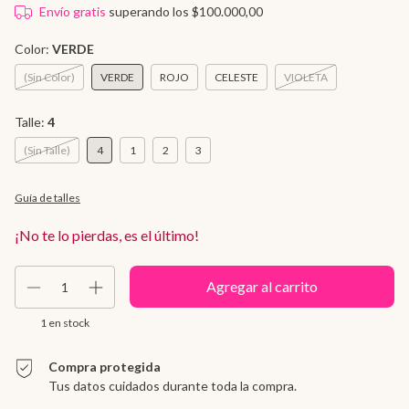
Envío gratis
superando los
$100.000,00
Color:
VERDE
(Sin Color)
VERDE
ROJO
CELESTE
VIOLETA
Talle:
4
(Sin Talle)
4
1
2
3
Guía de talles
¡No te lo pierdas, es el último!
1
en stock
Compra protegida
Tus datos cuidados durante toda la compra.