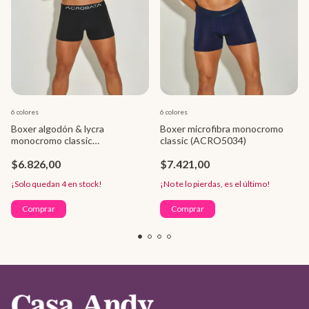
6 colores
6 colores
Boxer algodón & lycra
Boxer microfibra monocromo
monocromo classic
classic (ACRO5034)
(ACRO5086)
$6.826,00
$7.421,00
¡Solo quedan
4
en stock!
¡No te lo pierdas, es el último!
Comprar
Comprar