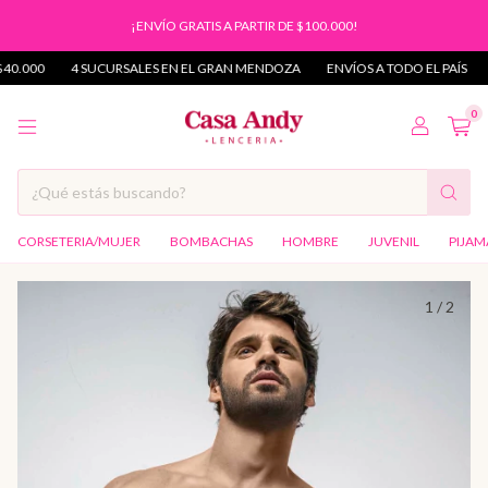
¡ENVÍO GRATIS A PARTIR DE $100.000!
.000
4 SUCURSALES EN EL GRAN MENDOZA
ENVÍOS A TODO EL PAÍS
C
0
CORSETERIA/MUJER
BOMBACHAS
HOMBRE
JUVENIL
PIJAM
1
/
2