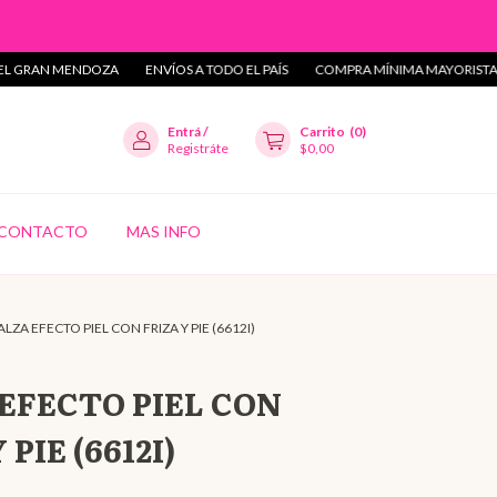
N MENDOZA
ENVÍOS A TODO EL PAÍS
COMPRA MÍNIMA MAYORISTA $40.00
Entrá
/
Carrito
(
0
)
Registráte
$0,00
CONTACTO
MAS INFO
ALZA EFECTO PIEL CON FRIZA Y PIE (6612I)
EFECTO PIEL CON
 PIE (6612I)