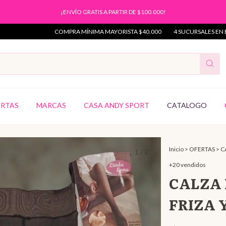
¡ENVÍO GRATIS A PARTIR DE $100.000!
COMPRA MÍNIMA MAYORISTA $40.000
4 SUCURSALES EN EL GRA
ERTAS
MARCAS
CASA ANDY SPORT
CATALOGO
Inicio
>
OFERTAS
>
C
1
/
2
+20 vendidos
CALZA 
FRIZA Y