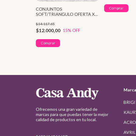
CONJUNTOS
GE X3 (1119D)
SOFT/TRIANGULO OFERTA X2
(3351V)
$14.117,65
% OFF
$12.000,00
15
% OFF
tock!
Marca
BRIG
Ofrecemos una gran variedad de
KAUR
marcas para que puedas tener la mejor
calidad de productos en tu local.
ACRO
AVRI