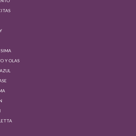
ENTO
CITAS
Y
ISIMA
O Y OLAS
 AZUL
ASE
MA
N
I
LETTA