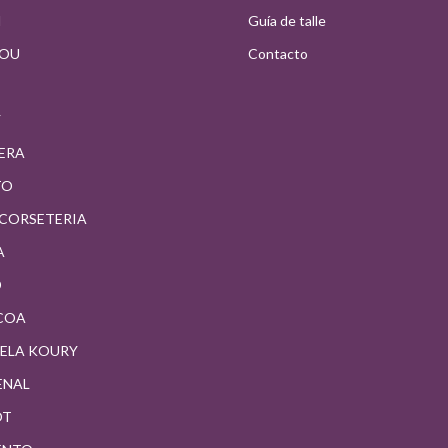
N
Guía de talle
OU
Contacto
Y
FERA
TO
 CORSETERIA
A
D
COA
ELA KOURY
ENAL
OT