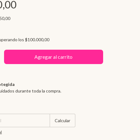
0,00
50,00
uperando los
$100.000,00
otegida
uidados durante toda la compra.
Cambiar CP
Calcular
al