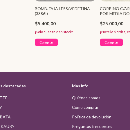
BOMB. FAJA LESS/VEDETINA
CORPIÑO C/A
(3386I)
POR MEDIA DO
$5.400,00
$25.000,00
¡Solo quedan
2
en stock!
¡No te lo pierdas, e
s destacadas
Mas info
ITTE
Quiénes somos
Y
Cómo comprar
BATA
Política de devolución
L KAURY
Preguntas frecuentes