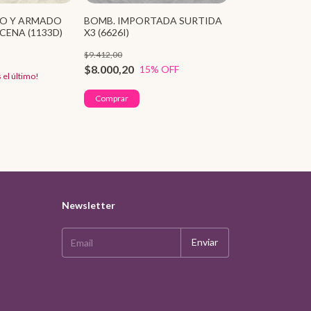
RO Y ARMADO
BOMB. IMPORTADA SURTIDA
CENA (1133D)
X3 (6626I)
PANTUMEDIA A
$9.412,00
$3.000,00
$8.000,20
15
% OFF
s el último!
¡Solo quedan
5
en 
Newsletter