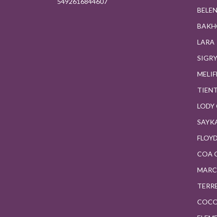
5492616844607
BELE
BAKH
LARA
SIGR
MELI
TIEN
LODY
SAYK
FLOY
COA 
MARC
TERR
COC